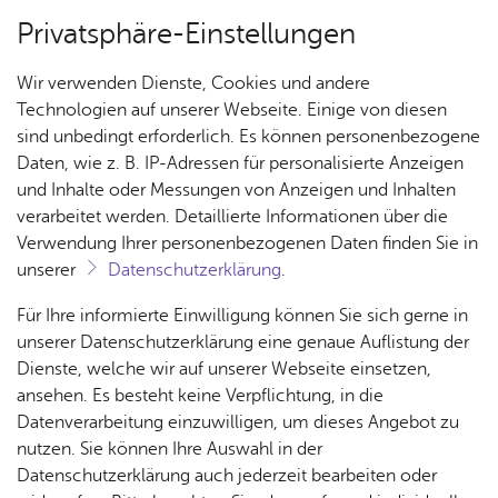
Privatsphäre-Einstellungen
Menü
Wir verwenden Dienste, Cookies und andere
Kon­zer­te
Technologien auf unserer Webseite. Einige von diesen
sind unbedingt erforderlich. Es können personenbezogene
Daten, wie z. B. IP-Adressen für personalisierte Anzeigen
und Inhalte oder Messungen von Anzeigen und Inhalten
Über uns
verarbeitet werden. Detaillierte Informationen über die
Kids Winds
Verwendung Ihrer personenbezogenen Daten finden Sie in
unserer
Datenschutzerklärung
.
News Winds – STO x 4 bezeichnet unsere vier
Or­
Di­ri­
Mit­
Für Ihre informierte Einwilligung können Sie sich gerne in
Konzerttypen, wie sie unterschiedlicher nicht
ches­
gent
glied
unserer Datenschutzerklärung eine genaue Auflistung der
sein können. Für jeden Geschmack ist etwas
ter
wer­
Dienste, welche wir auf unserer Webseite einsetzen,
dabei.
Aktuelle Konzerttermine
den
ansehen. Es besteht keine Verpflichtung, in die
Datenverarbeitung einzuwilligen, um dieses Angebot zu
nutzen. Sie können Ihre Auswahl in der
Sinfonische Blasmusik – langweilig, uncool? Wer das
Datenschutzerklärung auch jederzeit bearbeiten oder