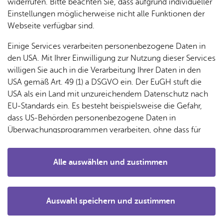
glaubt, kann sich hier vom Gegenteil überzeugen. Ideen-
widerrufen. Bitte beachten Sie, dass aufgrund individueller
und abwechslungsreich, abgestimmt auf die
Einstellungen möglicherweise nicht alle Funktionen der
unterschiedlichen Altersgruppen präsentieren wir uns dem
Webseite verfügbar sind.
Publikum von morgen.
Einige Services verarbeiten personenbezogene Daten in
den USA. Mit Ihrer Einwilligung zur Nutzung dieser Services
willigen Sie auch in die Verarbeitung Ihrer Daten in den
USA gemäß Art. 49 (1) a DSGVO ein. Der EuGH stuft die
USA als ein Land mit unzureichendem Datenschutz nach
EU-Standards ein. Es besteht beispielsweise die Gefahr,
dass US-Behörden personenbezogene Daten in
Überwachungsprogrammen verarbeiten, ohne dass für
Europäerinnen und Europäer eine Klagemöglichkeit
besteht.
Alle auswählen und zustimmen
Details
Zur Bildergalerie
Auswahl speichern und zustimmen
Notwendig
Drittanbieter